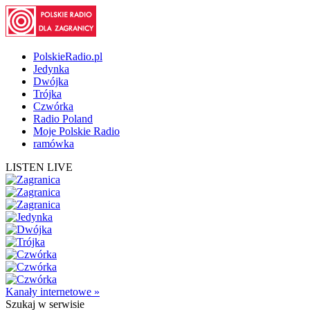
PolskieRadio.pl
Jedynka
Dwójka
Trójka
Czwórka
Radio Poland
Moje Polskie Radio
ramówka
LISTEN LIVE
Kanały internetowe »
Szukaj
w serwisie