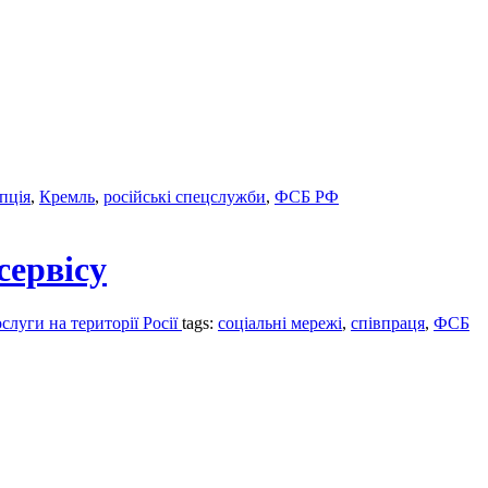
пція
,
Кремль
,
російські спецслужби
,
ФСБ РФ
сервісу
слуги на території Росії
tags:
соціальні мережі
,
співпраця
,
ФСБ