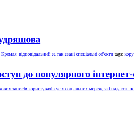
Кудряшова
ремля, відповідальний за так звані спеціальні об'єкти
tags:
кору
ступ до популярного інтернет-
вих записів користувачів усіх соціальних мереж, які надають по