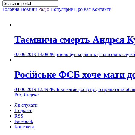
Головна
Новини
Радіо
Популярне
Про нас
Контакти
Таємнича смерть Андрєя 
07.06.2019 13:08
Жертвою був керівник фінансових служб К
Російське ФСБ хоче мати до
04.06.2019 12:49
ФСБ вимагає доступу до приватних обліко
РФ
,
Яндекс
Як слухати
Подкаст
RSS
Facebook
Контакти