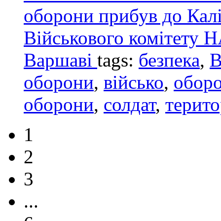
оборони прибув до Калі
Військового комітету Н
Варшаві
tags:
безпека
,
В
оборони
,
військо
,
обор
оборони
,
солдат
,
терито
1
2
3
...