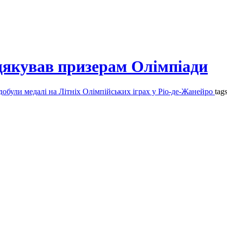
дякував призерам Олімпіади
добули медалі на Літніх Олімпійських іграх у Ріо-де-Жанейро
tag