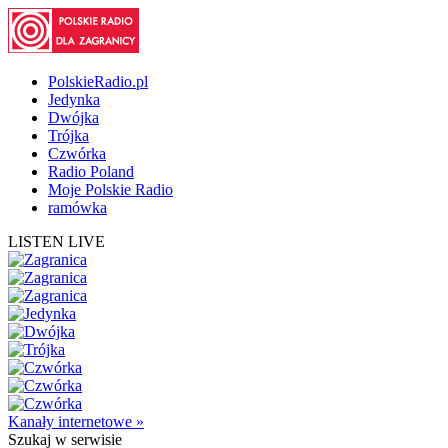
PolskieRadio.pl
Jedynka
Dwójka
Trójka
Czwórka
Radio Poland
Moje Polskie Radio
ramówka
LISTEN LIVE
Kanały internetowe »
Szukaj
w serwisie