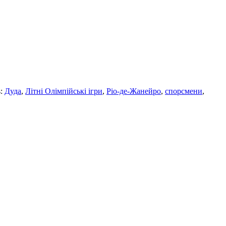
s:
Дуда
,
Літні Олімпійські ігри
,
Ріо-де-Жанейро
,
спорсмени
,