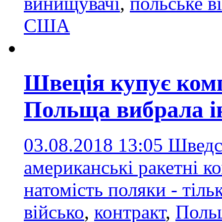
винищувачі
,
польське в
США
Швеція купує комп
Польща вибрала і
03.08.2018 13:05
Шведс
американські ракетні ко
натомість поляки - тіль
військо
,
контракт
,
Поль