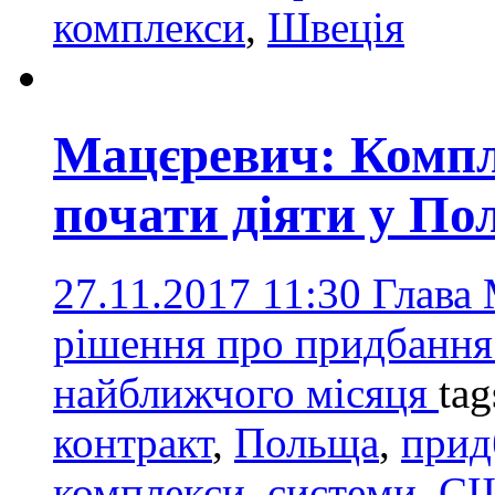
комплекси
,
Швеція
Мацєревич: Компл
почати діяти у По
27.11.2017 11:30
Глава 
рішення про придбання
найближчого місяця
tag
контракт
,
Польща
,
прид
комплекси
,
системи
,
С