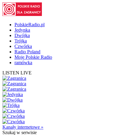
PolskieRadio.pl
Jedynka
Dwójka
Trójka
Czwórka
Radio Poland
Moje Polskie Radio
ramówka
LISTEN LIVE
Kanały internetowe »
Szukaj
w serwisie