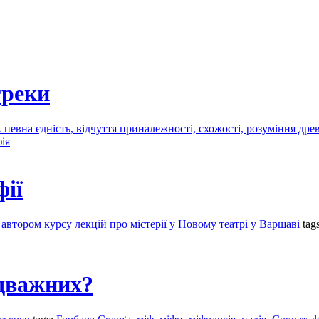
греки
певна єдність, відчуття приналежності, схожості, розуміння древ
ія
фії
автором курсу лекцій про містерії у Новому театрі у Варшаві
tag
ідважних?