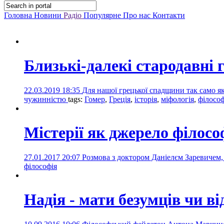
Головна
Новини
Радіо
Популярне
Про нас
Контакти
Близькі-далекі стародавні 
22.03.2019 18:35
Для нашої грецької спадщини так само як 
чужинністю
tags:
Гомер
,
Греція
,
історія
,
міфологія
,
філософ
Містерії як джерело філосо
27.01.2017 20:07
Розмова з доктором Даніелєм Заревичем, 
філософія
Надія - мати безумців чи в