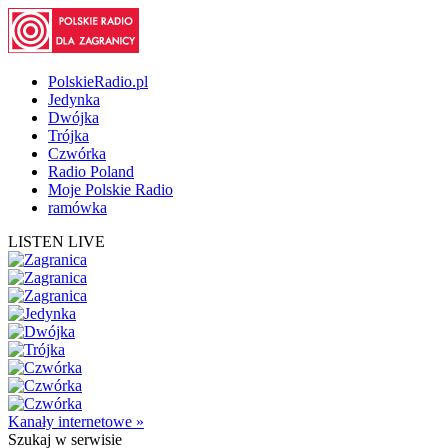
PolskieRadio.pl
Jedynka
Dwójka
Trójka
Czwórka
Radio Poland
Moje Polskie Radio
ramówka
LISTEN LIVE
Kanały internetowe »
Szukaj
w serwisie