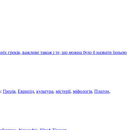
ніх греків, важливе також і те, що можна було б назвати їхньою
s:
Греція
,
Еврипід
,
культура
,
містерії
,
міфологія
,
Платон
,