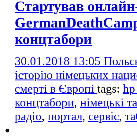
Стартував онлайн-
GermanDeathCamps
концтабори
30.01.2018 13:05
Польсь
історію німецьких наци
смерті в Європі
tags:
hp
концтабори
,
німецькі т
радіо
,
портал
,
сервіс
,
та