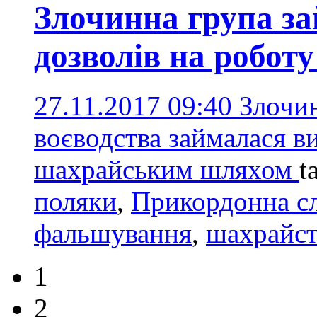
Злочинна група з
дозволів на роботу
27.11.2017 09:40
Злочин
воєводства займалася в
шахрайським шляхом
t
поляки
,
Прикордонна с
фальшування
,
шахрайс
1
2