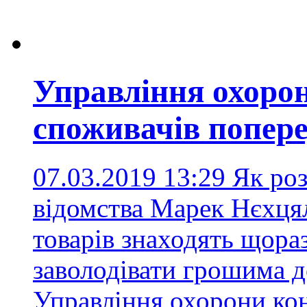
Управління охорон
споживачів попер
07.03.2019 13:29
Як роз
відомства Марек Нєхцял
товарів знаходять щораз
заволодівати грошима 
Управління охорони кон