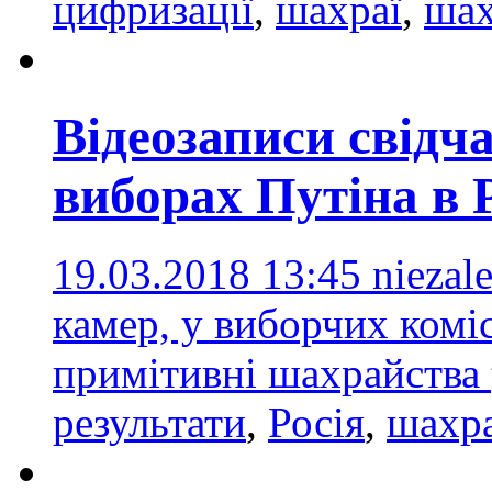
цифризації
,
шахраї
,
шах
Відеозаписи свідч
виборах Путіна в Р
19.03.2018 13:45
niezal
камер, у виборчих комі
примітивні шахрайства
результати
,
Росія
,
шахр