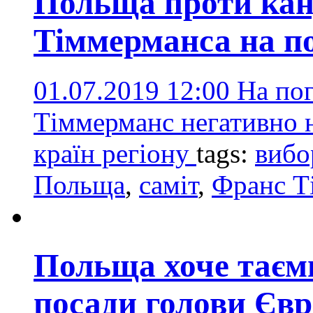
Польща проти кан
Тіммерманса на по
01.07.2019 12:00
На пог
Тіммерманс негативно 
країн регіону
tags:
вибо
Польща
,
саміт
,
Франс Т
Польща хоче таєм
посади голови Євр