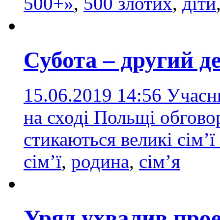
500+»
,
500 злотих
,
діти
Субота – другий де
15.06.2019 14:56
Учасни
на сході Польщі обгово
стикаються великі сім’ї
сім’ї
,
родина
,
сім’я
Уряд ухвалив прое