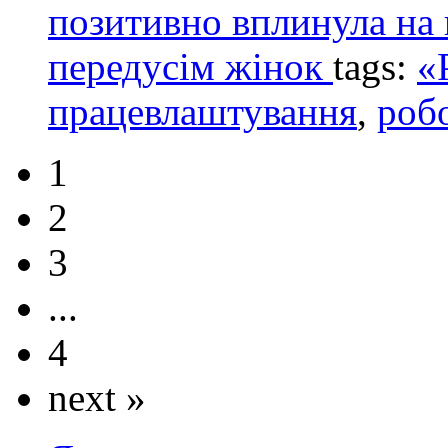
позитивно вплинула на 
передусім жінок
tags:
«
працевлаштування
,
роб
1
2
3
...
4
next »