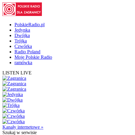
PolskieRadio.pl
Jedynka
Dwójka
Trójka
Czwórka
Radio Poland
Moje Polskie Radio
ramówka
LISTEN LIVE
Kanały internetowe »
Szukaj
w serwisie