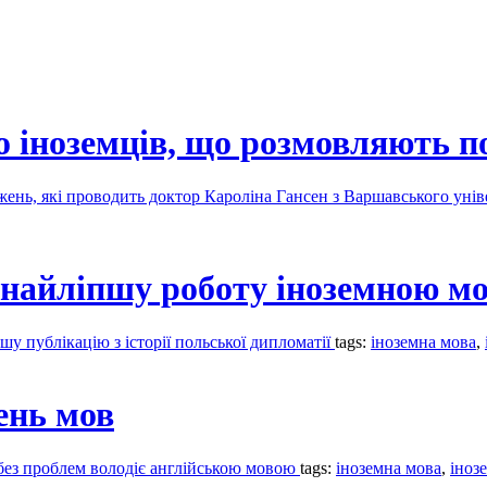
о іноземців, що розмовляють 
жень, які проводить доктор Кароліна Гансен з Варшавського уні
найліпшу роботу іноземною мо
у публікацію з історії польської дипломатії
tags:
іноземна мова
,
ень мов
без проблем володіє англійською мовою
tags:
іноземна мова
,
іноз