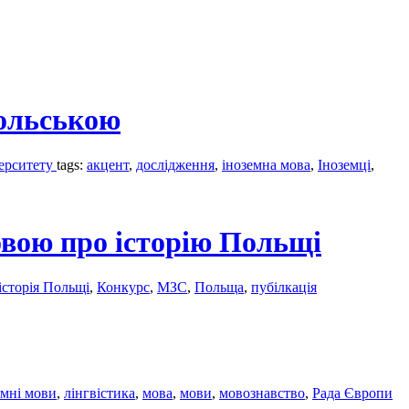
польською
верситету
tags:
акцент
,
дослідження
,
іноземна мова
,
Іноземці
,
вою про історію Польщі
історія Польщі
,
Конкурс
,
МЗС
,
Польща
,
пубілкація
емні мови
,
лінгвістика
,
мова
,
мови
,
мовознавство
,
Рада Європи