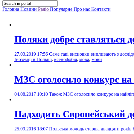
Головна
Новини
Радіо
Популярне
Про нас
Контакти
Поляки добре ставляться д
27.03.2019 17:56
Саме такі висновки випливають з дослід
Іноземці в Польщі
,
ксенофобія
,
мова
,
мови
МЗС оголосило конкурс на 
04.08.2017 10:10
Також МЗС оголосило конкурс на найліпш
Надходить Європейський д
25.09.2016 18:07
Польська молодь старша двадцяти років 