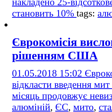
накладено 25-відсотков
становить 10%
tags:
алю
Єврокомісія висл
рішенням США
01.05.2018 15:02
Євроко
відкласти введення мит 
місяць продовжує неви
алюміній
,
ЄС
,
мито
,
ста