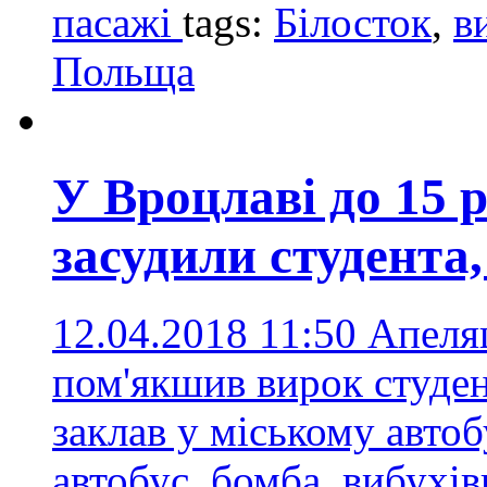
пасажі
tags:
Білосток
,
в
Польща
У Вроцлаві до 15 
засудили студента,
12.04.2018 11:50
Апеля
пом'якшив вирок студент
заклав у міському авто
автобус
,
бомба
,
вибухів