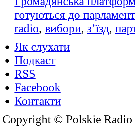
Громадянська платформа
готуються до парламен
radio
,
вибори
,
з’їзд
,
пар
Як слухати
Подкаст
RSS
Facebook
Контакти
Copyright © Polskie Radio