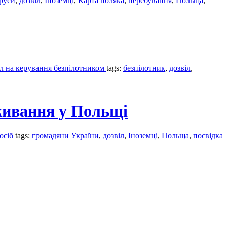
руси
,
дозвіл
,
Іноземці
,
Карта поляка
,
перебування
,
Польща
,
іл на керування безпілотником
tags:
безпілотник
,
дозвіл
,
живання у Польщі
 осіб
tags:
громадяни України
,
дозвіл
,
Іноземці
,
Польща
,
посвідка