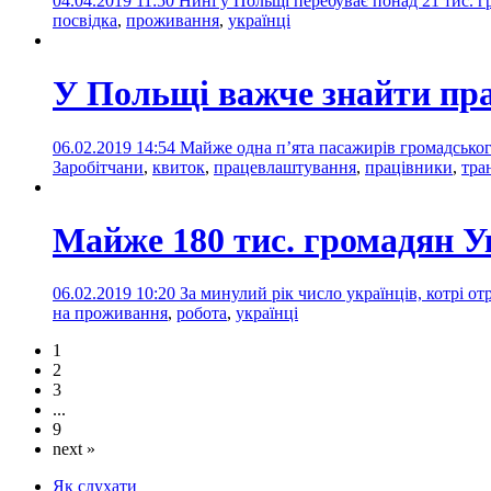
04.04.2019 11:50
Нині у Польщі перебуває понад 21 тис. г
посвідка
,
проживання
,
українці
У Польщі важче знайти прац
06.02.2019 14:54
Майже одна п’ята пасажирів громадськог
Заробітчани
,
квиток
,
працевлаштування
,
працівники
,
тра
Майже 180 тис. громадян У
06.02.2019 10:20
За минулий рік число українців, котрі о
на проживання
,
робота
,
українці
1
2
3
...
9
next »
Як слухати