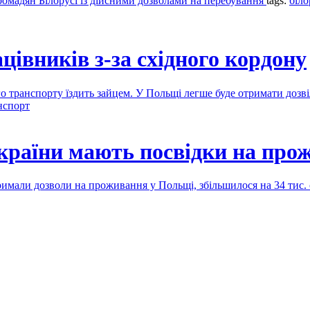
ромадян Білорусі із дійсними дозволами на перебування
tags:
біло
івників з-за східного кордону
о транспорту їздить зайцем. У Польщі легше буде отримати дозв
нспорт
країни мають посвідки на про
тримали дозволи на проживання у Польщі, збільшилося на 34 тис.