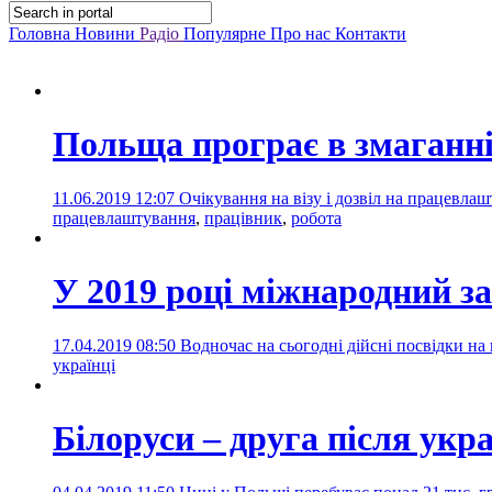
Головна
Новини
Радіо
Популярне
Про нас
Контакти
Польща програє в змаганні
11.06.2019 12:07
Очікування на візу і дозвіл на працевлаш
працевлаштування
,
працівник
,
робота
У 2019 році міжнародний з
17.04.2019 08:50
Водночас на сьогодні дійсні посвідки н
українці
Білоруси – друга після укр