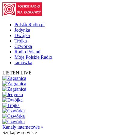
PolskieRadio.pl
Jedynka
Dwójka
Trójka
Czwórka
Radio Poland
Moje Polskie Radio
ramówka
LISTEN LIVE
Kanały internetowe »
Szukaj
w serwisie