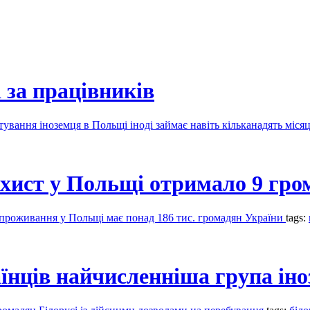
 за працівників
тування іноземця в Польщі іноді займає навіть кільканадять місяц
ахист у Польщі отримало 9 гро
а проживання у Польщі має понад 186 тис. громадян України
tags:
аїнців найчисленніша група ін