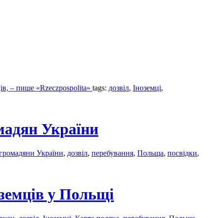
ів, – пише «Rzeczpospolita»
tags:
дозвіл
,
Іноземці
,
мадян України
громадяни України
,
дозвіл
,
перебування
,
Польща
,
посвідки
,
оземців у Польщі