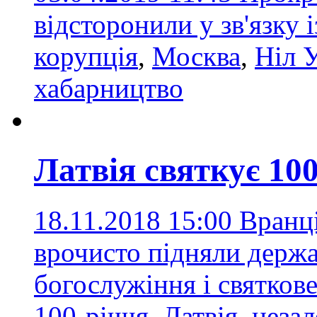
відсторонили у зв'язку
корупція
,
Москва
,
Ніл 
хабарництво
Латвія святкує 10
18.11.2018 15:00
Вранці
врочисто підняли держа
богослужіння і святков
100-річчя
,
Латвія
,
незал