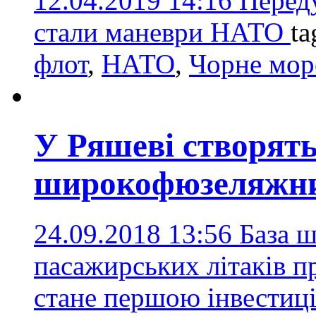
12.04.2019 14:16
Перед
стали маневри НАТО
ta
флот
,
НАТО
,
Чорне мор
У Ряшеві створять
широкофюзеляжни
24.09.2018 13:56
База 
пасажирських літаків п
стане першою інвестиці