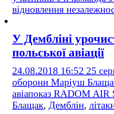
відновлення незалежнос
У Дембліні урочист
польської авіації
24.08.2018 16:52
25 сер
оборони Маріуш Блаща
авіапоказ RADOM AIR
Блащак
,
Демблін
,
літак