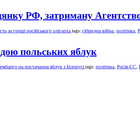
янку РФ, затриману Агентство
сть за гроші російського олігарха
tags:
гібридна війна
,
політика
,
Р
андою польських яблук
мбарго на постачання яблук з Білорусі
tags:
політика
,
Росія-ЄС
,