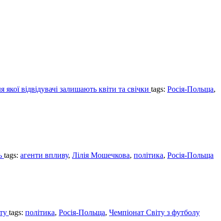
я якої відвідувачі залишають квіти та свічки
tags:
Росія-Польща
,
нь
tags:
агенти впливу
,
Лілія Мошечкова
,
політика
,
Росія-Польща
ату
tags:
політика
,
Росія-Польща
,
Чемпіонат Світу з футболу