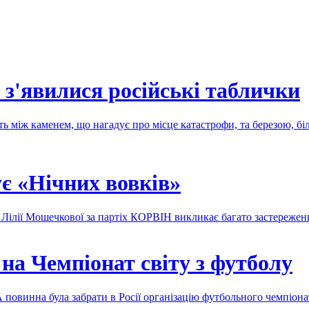
 з'явилися російські таблички
ять між каменем, що нагадує про місце катастрофи, та березою, біл
є «Нічних вовків»
ь Лілії Мошечкової за партіх КОРВІН викликає багато застереже
 на Чемпіонат світу з футболу
 повинна була забрати в Росії організацію футбольного чемпіон