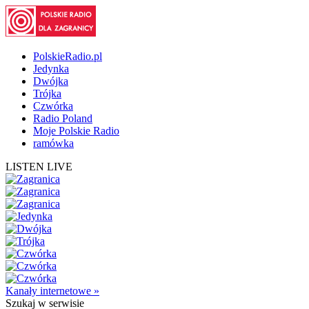
PolskieRadio.pl
Jedynka
Dwójka
Trójka
Czwórka
Radio Poland
Moje Polskie Radio
ramówka
LISTEN LIVE
Kanały internetowe »
Szukaj
w serwisie