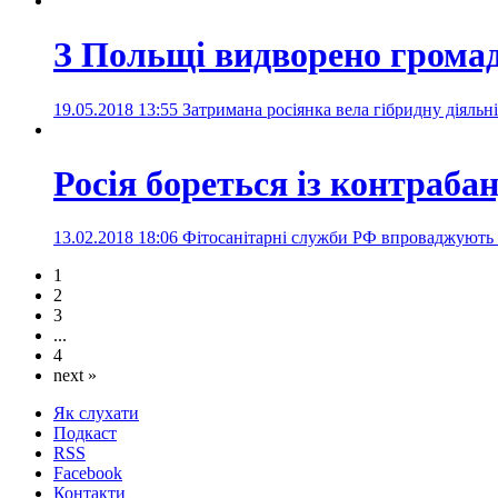
З Польщі видворено громад
19.05.2018 13:55
Затримана росіянка вела гібридну діяльні
Росія бореться із контраб
13.02.2018 18:06
Фітосанітарні служби РФ впроваджують е
1
2
3
...
4
next »
Як слухати
Подкаст
RSS
Facebook
Контакти