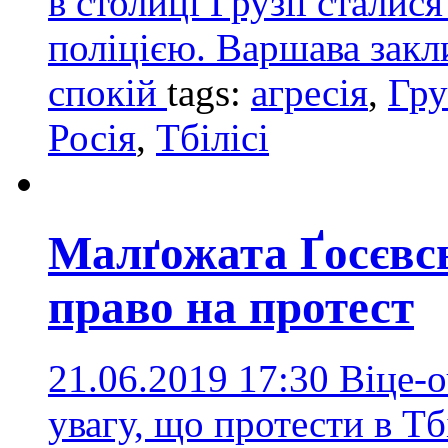
в столиці Грузії сталис
поліцією. Варшава закл
спокій
tags:
агресія
,
Гру
Росія
,
Тбілісі
Малґожата Ґосєвс
право на протест
21.06.2019 17:30
Віце-
увагу, що протести в Тбі