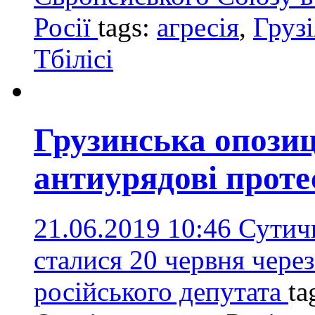
Росії
tags:
агресія
,
Грузі
Тбілісі
Грузинська опози
антиурядові проте
21.06.2019 10:46
Сутичк
сталися 20 червня через
російського депутата
ta