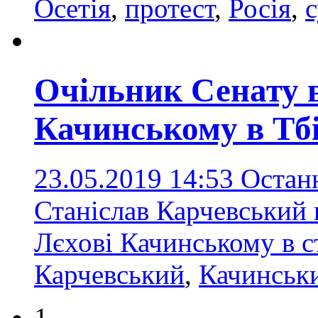
Осетія
,
протест
,
Росія
,
Очільник Сенату в
Качинському в Тбі
23.05.2019 14:53
Останн
Станіслав Карчевський 
Лєхові Качинському в с
Карчевський
,
Качинськ
1