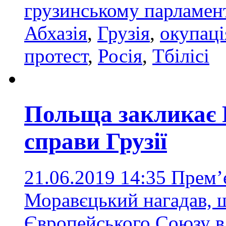
грузинському парламент
Абхазія
,
Грузія
,
окупаці
протест
,
Росія
,
Тбілісі
Польща закликає Р
справи Грузії
21.06.2019 14:35
Прем’
Моравєцький нагадав, щ
Європейського Союзу в 