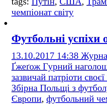
tags:
Путін
,
США
,
Трам
чемпіонат світу
Футбольні успіхи 
13.10.2017 14:38
Журна
Ґжеґож Гурний наголош
зазвичай патріоти своєї
Збірна Польщі з футбол
Європи
,
футбольний чем