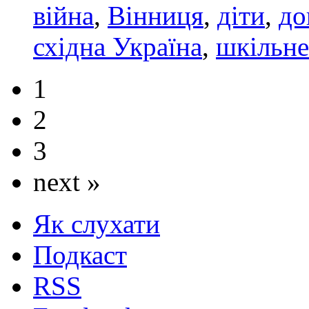
війна
,
Вінниця
,
діти
,
до
східна Україна
,
шкільне
1
2
3
next »
Як слухати
Подкаст
RSS