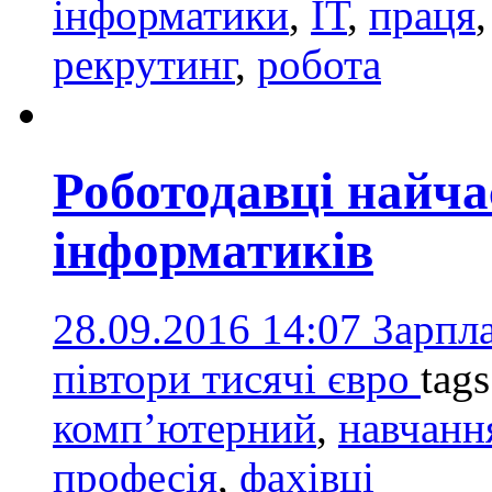
інформатики
,
ІТ
,
праця
рекрутинг
,
робота
Роботодавці найч
інформатиків
28.09.2016 14:07
Зарпла
півтори тисячі євро
tag
комп’ютерний
,
навчанн
професія
,
фахівці