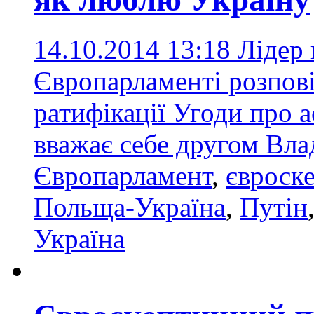
14.10.2014 13:18
Лідер 
Європарламенті розпові
ратифікації Угоди про 
вважає себе другом Вла
Європарламент
,
євроск
Польща-Україна
,
Путін
Україна