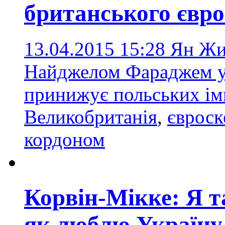
британського євр
13.04.2015 15:28
Ян Жил
Найджелом Фараджем у 
принижує польських ім
Великобританія
,
євроск
кордоном
Корвін-Мікке: Я т
як люблю Україну