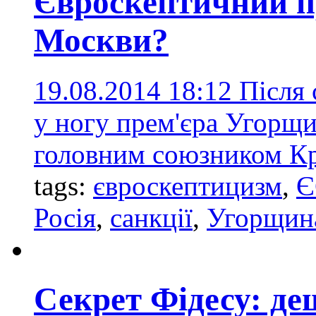
Євроскептичний п
Москви?
19.08.2014 18:12
Після 
у ногу прем'єра Угорщ
головним союзником Кр
tags:
євроскептицизм
,
Є
Росія
,
санкції
,
Угорщин
Секрет Фідесу: де