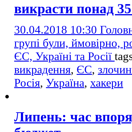
викрасти понад 35
30.04.2018 10:30
Голов
групі були, ймовірно, ро
ЄС, Україні та Росії
tag
викрадення
,
ЄС
,
злочин
Росія
,
Україна
,
хакери
Липень: час впор