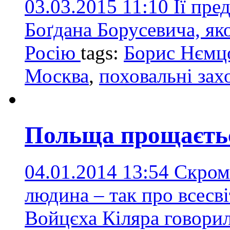
03.03.2015 11:10
Її пре
Боґдана Борусевича, як
Росію
tags:
Борис Нємц
Москва
,
поховальні зах
Польща прощаєтьс
04.01.2014 13:54
Скромн
людина – так про всесв
Войцєха Кіляра говорили