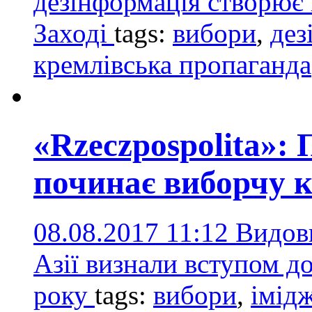
дезінформація створює 
Заході
tags:
вибори
,
дез
кремлівська пропаганда
«Rzeczpospolita»: 
починає виборчу 
08.08.2017 11:12
Видов
Азії визнали вступом д
року
tags:
вибори
,
імід