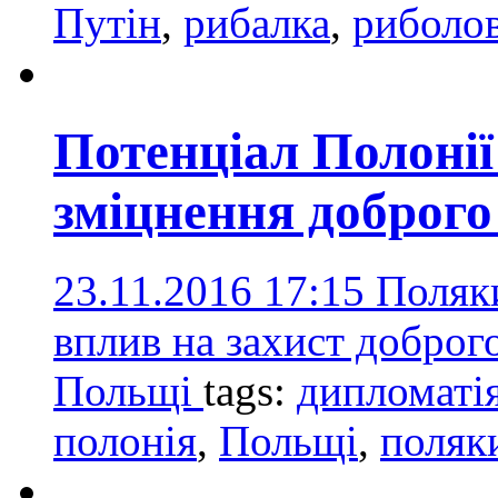
Путін
,
рибалка
,
риболо
Потенціал Полоні
зміцнення доброго 
23.11.2016 17:15
Поляк
вплив на захист доброг
Польщі
tags:
дипломаті
полонія
,
Польщі
,
поляк