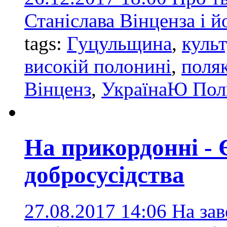
Станіслава Вінценза і й
tags:
Гуцульщина
,
куль
високій полонині
,
поля
Вінценз
,
УкраїнаЮ По
На прикордонні - 
добросусідства
27.08.2017 14:06
На за