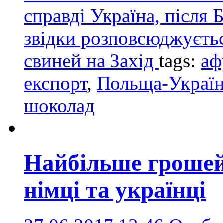
справді Україна, після 
звідки розповсюджуєтьс
свиней на Захід
tags:
аф
експорт
,
Польща-Украї
шоколад
Найбільше грошей
німці та українці