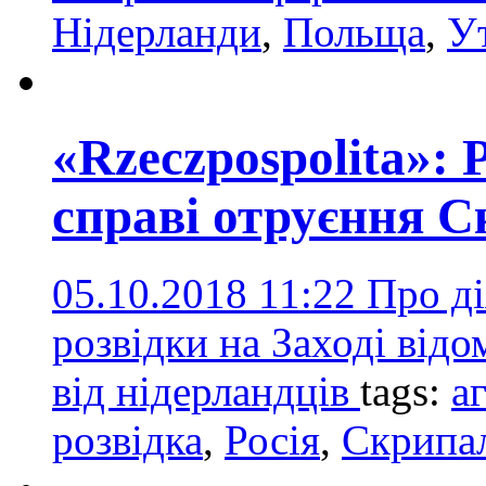
Нідерланди
,
Польща
,
У
«Rzeczpospolita»: 
справі отруєння 
05.10.2018 11:22
Про ді
розвідки на Заході відо
від нідерландців
tags:
а
розвідка
,
Росія
,
Скрипа