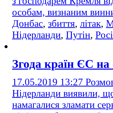
з господарем Кремля ві
особам, визнаним винни
Донбас
,
збиття
,
літак
,
М
Нідерланди
,
Путін
,
Рос
Згода країн ЄС на 
17.05.2019 13:27
Розмов
Нідерланди виявили, щ
намагалися зламати серв