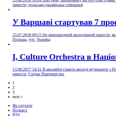
23.08.2018 16:09
Про ідею, ініційовану Інститутом Адам
оркестр
,
польсько-українська співпраця
У Варшаві стартував 7 про
23.07.2018 09:15
Це міжнародний молодіжний оркестр, яки
Польща
,
тур
,
Україна
I, Culture Orchestra в Нац
13.08.2017 14:31
В ансамблі грають молоді музиканти з По
оркестр
,
Східне Партнерство
1
2
3
next »
Як слухати
Подкаст
RSS