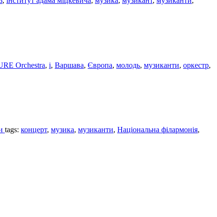
з
,
інститут адама міцкевича
,
музика
,
музикант
,
музиканти
,
RE Orchestra
,
i
,
Варшава
,
Європа
,
молодь
,
музиканти
,
оркестр
,
ви
tags:
концерт
,
музика
,
музиканти
,
Національна філармонія
,