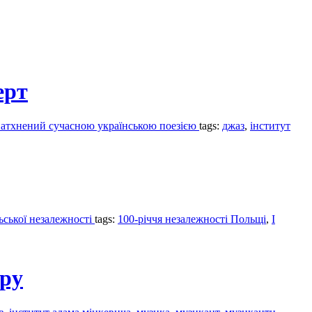
ерт
, натхнений сучасною українською поезією
tags:
джаз
,
інститут
льської незалежності
tags:
100-річчя незалежності Польщі
,
I
тру