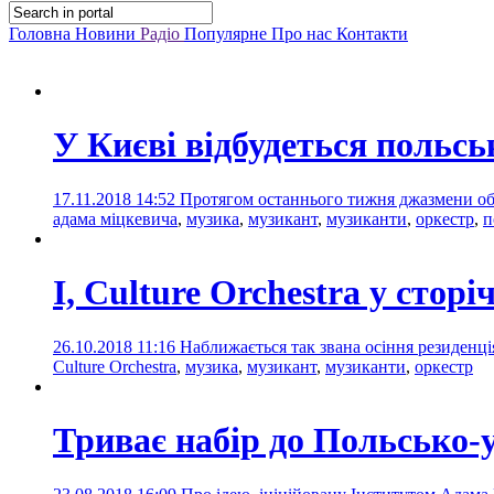
Головна
Новини
Радіо
Популярне
Про нас
Контакти
У Києві відбудеться польс
17.11.2018 14:52
Протягом останнього тижня джазмени обо
адама міцкевича
,
музика
,
музикант
,
музиканти
,
оркестр
,
п
I, Culture Orchestra у стор
26.10.2018 11:16
Наближається так звана осіння резиденція
Culture Orchestra
,
музика
,
музикант
,
музиканти
,
оркестр
Триває набір до Польсько-