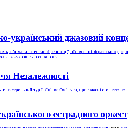
ько-український джазовий конц
х країн мали інтенсивні репетиції, аби врешті зіграти концерт
ольсько-українська співпраця
іччя Незалежності
 та гастрольний тур I, Culture Orchestra, присвячені століттю по
українського естрадного оркес