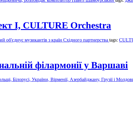
а Міцкевича, розповідає композитор Павел Шамбурський
tags:
джа
ект I, CULTURE Orchestra
й об'єднує музикантів з країн Східного партнерства
tags:
CULTU
іональній філармонії у Варшаві
льщі, Білорусі, України, Вірменії, Азербайджану, Грузії і Молдо