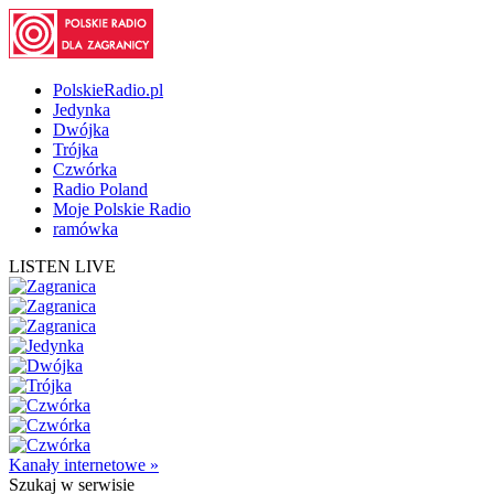
PolskieRadio.pl
Jedynka
Dwójka
Trójka
Czwórka
Radio Poland
Moje Polskie Radio
ramówka
LISTEN LIVE
Kanały internetowe »
Szukaj
w serwisie