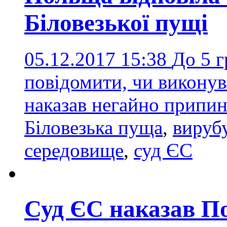
Біловезької пущі
05.12.2017 15:38
До 5 
повідомити, чи викону
наказав негайно припин
Біловезька пуща
,
вируб
середовище
,
суд ЄС
Суд ЄС наказав П