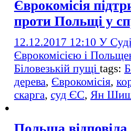
Єврокомісія підт
проти Польщі у сп
12.12.2017 12:10
У Суді
Єврокомісією і Польщею
Біловезькій пущі
tags:
Б
дерева
,
Єврокомісія
,
ко
скарга
,
суд ЄС
,
Ян Шиш
Польща відповіла 