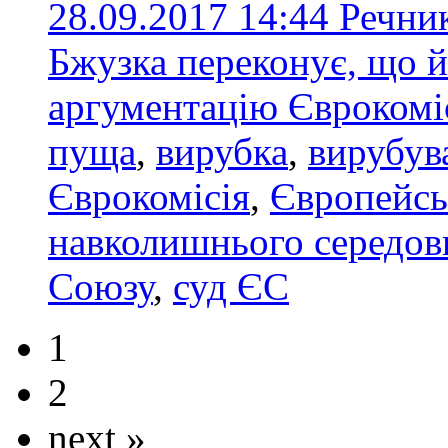
28.09.2017 14:44
Речник
Бжузка переконує, що й
аргументацію Єврокомі
пуща
,
вирубка
,
вирубув
Єврокомісія
,
Європейсь
навколишнього середо
Союзу
,
суд ЄС
1
2
next »