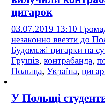
цигарок
03.07.2019 13:10
Грома
незаконно ввезти до По
Будомєжі цигарки на су
Грушів
,
контрабанда
,
п
Польща
,
Україна
,
цигар
У Польщі студенти