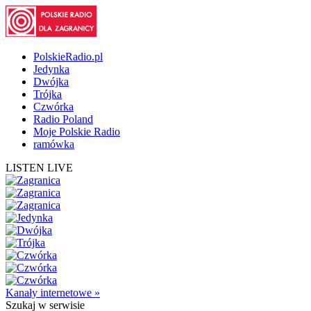
PolskieRadio.pl
Jedynka
Dwójka
Trójka
Czwórka
Radio Poland
Moje Polskie Radio
ramówka
LISTEN LIVE
Kanały internetowe »
Szukaj
w serwisie