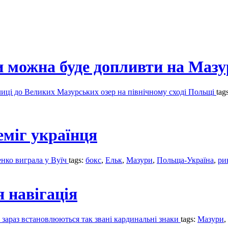
 можна буде допливти на Мазу
лиці до Великих Мазурських озер на північному сході Польщі
tag
еміг українця
енко виграла у Вуїч
tags:
бокс
,
Ельк
,
Мазури
,
Польща-Україна
,
ри
 навігація
 зараз встановлюються так звані кардинальні знаки
tags:
Мазури
,