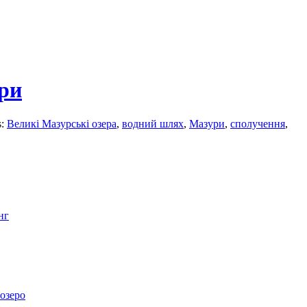
ри
s:
Великі Мазурські озера
,
водний шлях
,
Мазури
,
сполучення
,
нг
озеро