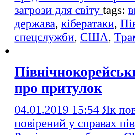
загрози для світу
tags:
в
держава
,
кібератаки
,
Пі
спецслужби
,
США
,
Тра
Північнокорейськ
про притулок
04.01.2019 15:54
Як пов
повірений у справах пі