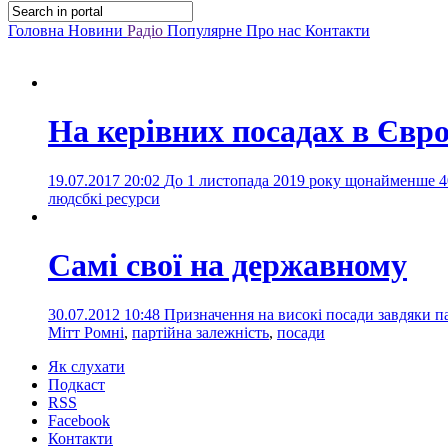
Головна
Новини
Радіо
Популярне
Про нас
Контакти
На керівних посадах в Європ
19.07.2017 20:02
До 1 листопада 2019 року щонайменше 40
людсбкі ресурси
Самі свої на державному
30.07.2012 10:48
Призначення на високі посади завдяки п
Мітт Ромні
,
партійна залежність
,
посади
Як слухати
Подкаст
RSS
Facebook
Контакти