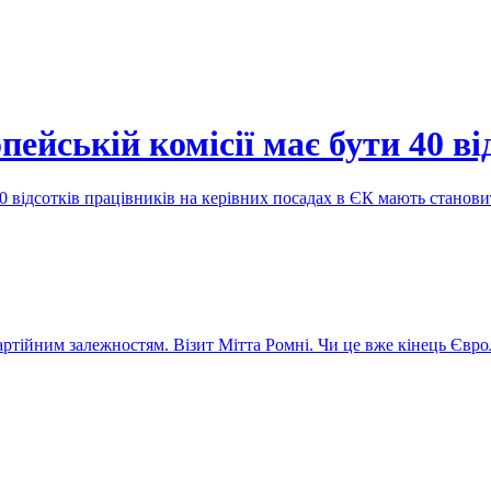
ейській комісії має бути 40 ві
 відсотків працівників на керівних посадах в ЄК мають станов
артійним залежностям. Візит Мітта Ромні. Чи це вже кінець Євр