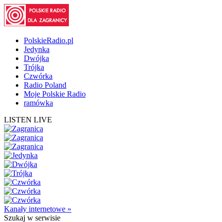
PolskieRadio.pl
Jedynka
Dwójka
Trójka
Czwórka
Radio Poland
Moje Polskie Radio
ramówka
LISTEN LIVE
Kanały internetowe »
Szukaj
w serwisie