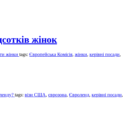
дсотків жінок
ити жінки
tags:
Європейська Комісія
,
жінки
,
керівні посади
,
оленду?
tags:
візи США
,
єврозона
,
Євроленд
,
керівні посади
,