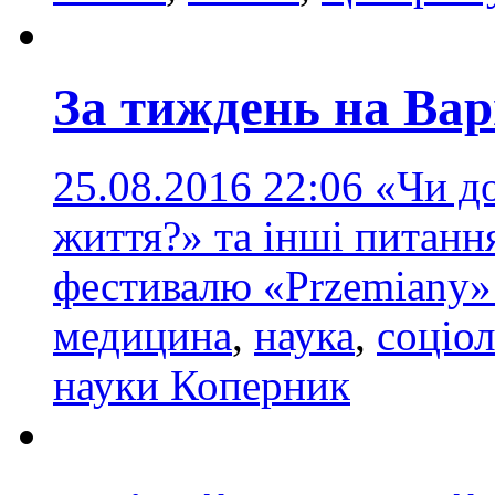
За тиждень на Ва
25.08.2016 22:06
«Чи д
життя?» та інші питанн
фестивалю «Przemiany
медицина
,
наука
,
соціол
науки Коперник