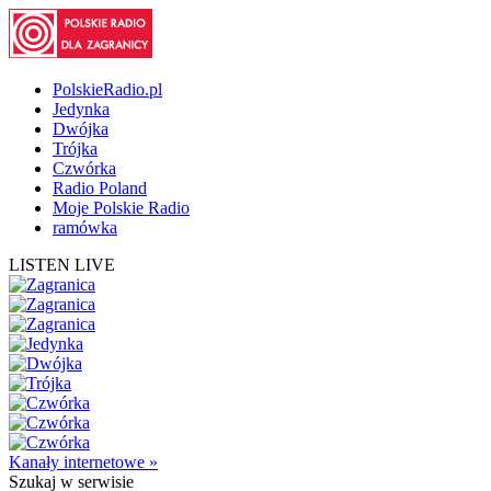
PolskieRadio.pl
Jedynka
Dwójka
Trójka
Czwórka
Radio Poland
Moje Polskie Radio
ramówka
LISTEN LIVE
Kanały internetowe »
Szukaj
w serwisie