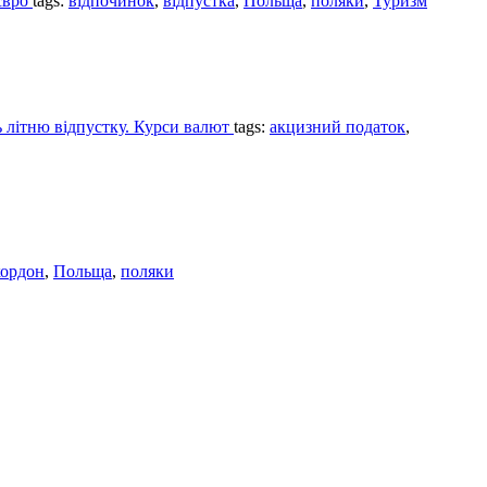
 євро
tags:
відпочинок
,
відпустка
,
Польща
,
поляки
,
Туризм
ь літню відпустку. Курси валют
tags:
акцизний податок
,
кордон
,
Польща
,
поляки