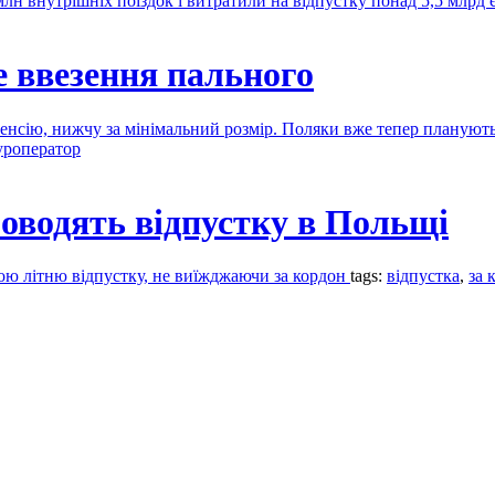
лн внутрішніх поїздок і витратили на відпустку понад 5,5 млрд
 ввезення пального
пенсію, нижчу за мінімальний розмір. Поляки вже тепер плануют
уроператор
роводять відпустку в Польщі
вою літню відпустку, не виїжджаючи за кордон
tags:
відпустка
,
за 