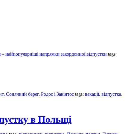
ія – найпопулярніші напрямки закордонної відпустки
tags:
т, Сонячний берег, Родос і Закінтос
tags:
вакації
,
відпустка
,
дпустку в Польщі