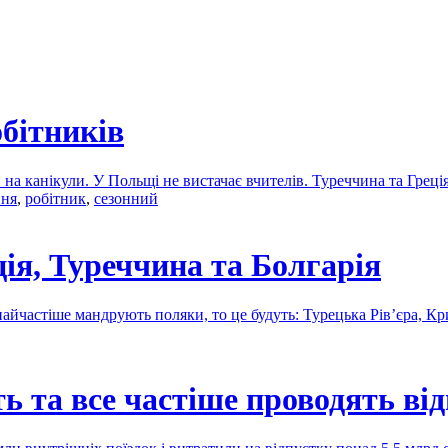
обітників
 на канікули. У Польщі не вистачає вчителів. Туреччина та Грец
ння
,
робітник
,
сезонний
ія, Туреччина та Болгарія
айчастіше мандрують поляки, то це будуть: Турецька Рів’єра, Кри
 та все частіше проводять ві