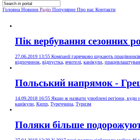
Головна
Новини
Радіо
Популярне
Про нас
Контакти
Пік вербування сезонних р
27.06.2019 13:55
Компанії гарячково шукають працівників
відпочинок
,
відпустка
,
вчителі
,
канікули
,
працевлаштува
Польський напрямок - Грец
14.09.2018 16:55
Якщо ж назвати улюблені регіони, куди н
канікули
,
Кипр
,
Туреччина
,
Туризм
Поляки більше подорожують