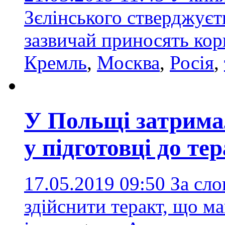
Зєлінського стверджуєть
зазвичай приносять ко
Кремль
,
Москва
,
Росія
,
У Польщі затримал
у підготовці до те
17.05.2019 09:50
За сло
здійснити теракт, що м