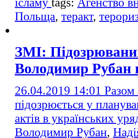
ісламу
tags:
Агенство в
Польща
,
теракт
,
терори
ЗМІ: Підозрюваний
Володимир Рубан 
26.04.2019 14:01
Разом 
підозрюється у планува
актів в українських ур
Володимир Рубан
,
Наді