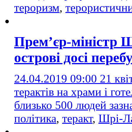
тероризм
,
терористични
Прем’єр-міністр Ш
острові досі пере
24.04.2019 09:00
21 кві
терактів на храми і готе
близько 500 людей заз
політика
,
теракт
,
Шрі-Л