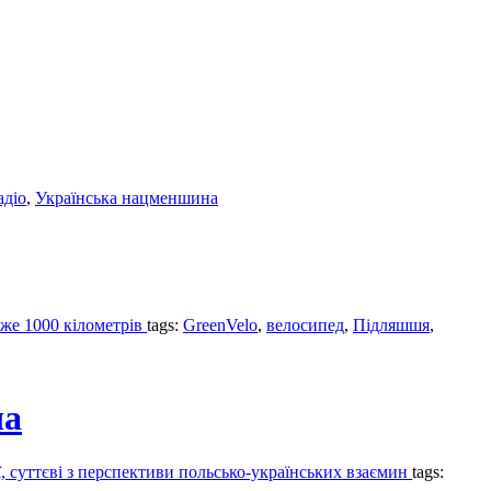
адіо
,
Українська нацменшина
йже 1000 кілометрів
tags:
GreenVelo
,
велосипед
,
Підляшшя
,
ча
ї, суттєві з перспективи польсько-українських взаємин
tags: