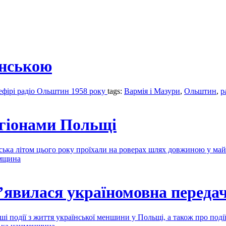
їнською
ефірі радіо Ольштин 1958 року
tags:
Вармія і Мазури
,
Ольштин
,
р
егіонами Польщі
нська літом цього року проїхали на роверах шлях довжиною у ма
мщина
з’явилася україномовна переда
і події з життя української меншини у Польщі, а також про поді