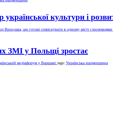
ька нацменшина
 української культури і розви
 Вроцлава, що готові співіснувати в одному місті з іноземцям
х ЗМІ у Польщі зростає
раїнський медіафорум у Варшаві:
tags:
Українська нацменшина