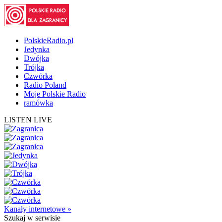
PolskieRadio.pl
Jedynka
Dwójka
Trójka
Czwórka
Radio Poland
Moje Polskie Radio
ramówka
LISTEN LIVE
Kanały internetowe »
Szukaj
w serwisie