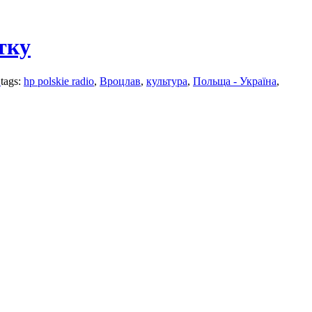
тку
и
tags:
hp polskie radio
,
Вроцлав
,
культура
,
Польща - Україна
,