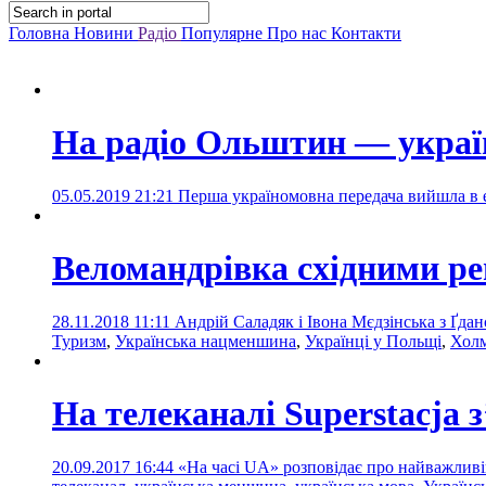
Головна
Новини
Радіо
Популярне
Про нас
Контакти
На радіо Ольштин — укра
05.05.2019 21:21
Перша україномовна передача вийшла в 
Веломандрівка східними р
28.11.2018 11:11
Андрій Саладяк і Івона Мєдзінська з Ґда
Туризм
,
Українська нацменшина
,
Українці у Польщі
,
Хол
На телеканалі Superstacja 
20.09.2017 16:44
«На часі UA» розповідає про найважливіш