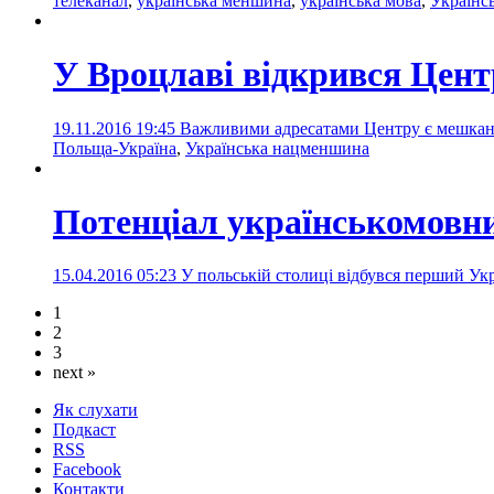
телеканал
,
українська меншина
,
українська мова
,
Українс
У Вроцлаві відкрився Центр
19.11.2016 19:45
Важливими адресатами Центру є мешканці
Польща-Україна
,
Українська нацменшина
Потенціал українськомовни
15.04.2016 05:23
У польській столиці відбувся перший Ук
1
2
3
next »
Як слухати
Подкаст
RSS
Facebook
Контакти