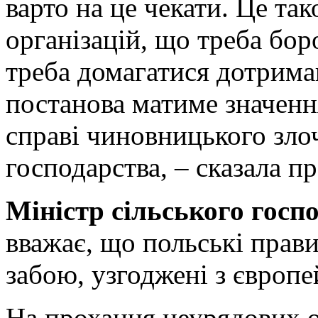
варто на це чекати. Це та
організацій, що треба бо
треба домагатися дотрима
постанова матиме значення
справі чиновницького злоч
господарства, – сказала п
Міністр сільського госп
вважає, що польські прави
забою, узгоджені з європ
На прохання неурядових ор