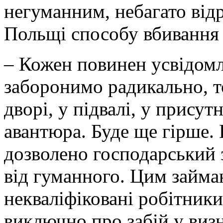
негуманним, небагато від
Польщі способу вбивання 
– Кожен повинен усвідомл
заборонимо радикально, т
дворі, у підвалі, у присутн
авантюра. Буде ще гірше.
дозволено господарський з
від гуманного. Цим займа
некваліфіковані робітники.
виключно про забій у виз