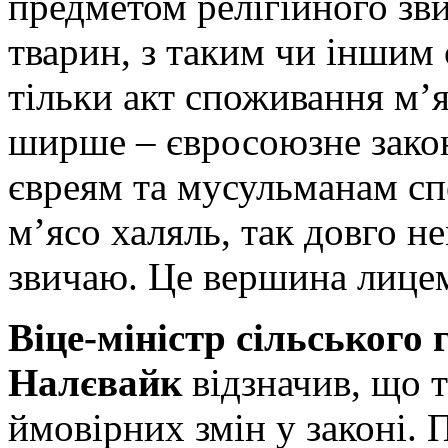
предметом релігійного зв
тварин, з таким чи іншим 
тільки акт споживання м’я
ширше – євросоюзне зако
євреям та мусульманам сп
м’ясо халяль, так довго н
звичаю. Це вершина лицемі
Віце-міністр сільського
Налєвайк
відзначив, що т
ймовірних змін у законі. 