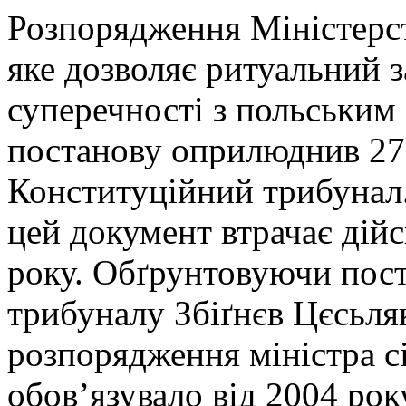
Розпорядження Міністерст
яке дозволяє ритуальний за
суперечності з польським
постанову оприлюднив 27-
Конституційний трибунал.
цей документ втрачає дійс
року. Обґрунтовуючи пост
трибуналу Збіґнєв Цєсьля
розпорядження міністра сі
обов’язувало від 2004 рок