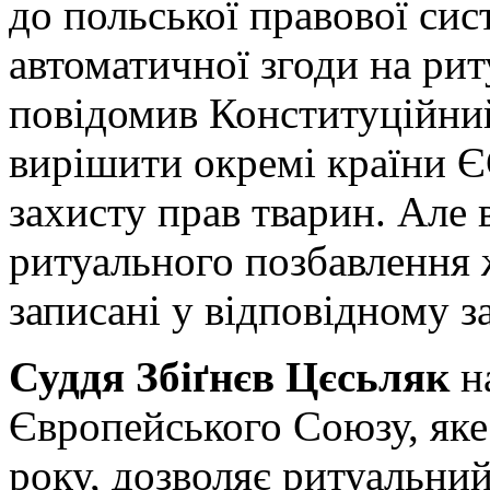
до польської правової сис
автоматичної згоди на рит
повідомив Конституційни
вирішити окремі країни ЄС
захисту прав тварин. Але
ритуального позбавлення 
записані у відповідному за
Суддя Збіґнєв Цєсьляк
н
Європейського Союзу, яке 
року, дозволяє ритуальний