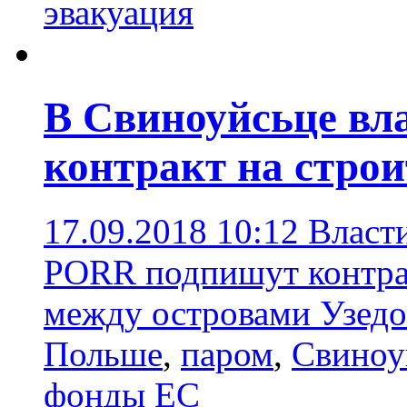
эвакуация
В Свиноуйсьце вл
контракт на строи
17.09.2018 10:12
Власт
PORR подпишут контрак
между островами Узед
Польше
,
паром
,
Свиноу
фонды ЕС