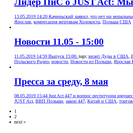
Лидер ПиС о JUST Act: Мы 
13.05.2019 14:20
Качиньский заявил, что нет ни моральн
Ярослав
,
компесация жертавам Холокоста
,
Польша США
Новости 11.05 - 15:00
11.05.2019 14:59
Выпуск 15:00.
tags:
визит Дуды в США
,
Польского Радио
,
новости
,
Новости из Польши
,
Ярослав 
Пресса за среду, 8 мая
08.05.2019 15:44
Just Act 447 и вопрос реституции имущ
JUST Act
,
ВВП Польши
,
закон 447
,
Китай и США
,
торгов
1
2
next »