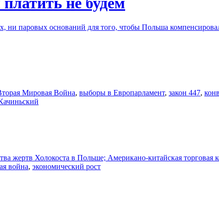
платить не будем
ых, ни паровых оснований для того, чтобы Польша компенсиров
Вторая Мировая Война
,
выборы в Европарламент
,
закон 447
,
кон
Качиньский
ества жертв Холокоста в Польше; Американо-китайская торговая
ая война
,
экономический рост