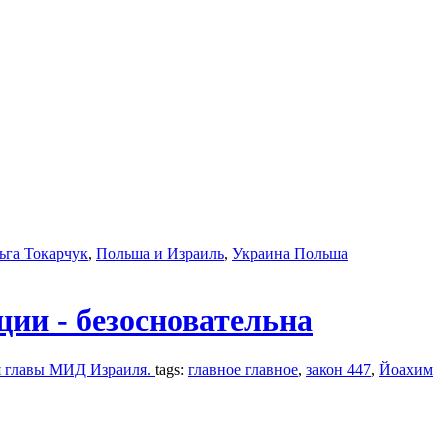
ьга Токарчук
,
Польша и Израиль
,
Украина Польша
ии - безосновательна
ля главы МИД Израиля.
tags:
главное главное
,
закон 447
,
Йоахим