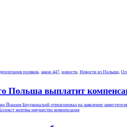
депортация поляков
,
закон 447
,
новости
,
Новости из Польши
,
Ол
что Польша выплатит компенсац
ии Йоахим Брудзиньский отреагировал на заявление заместите
Холокст жертвы имущество компенсация