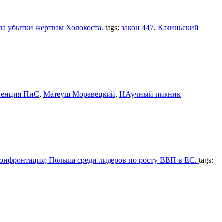
ала убытки жертвам Холокоста.
tags:
закон 447
,
Качиньский
венция ПиС
,
Матеуш Моравецкий
,
НАучный пикник
 конфронтация; Польша среди лидеров по росту ВВП в ЕС.
tags: