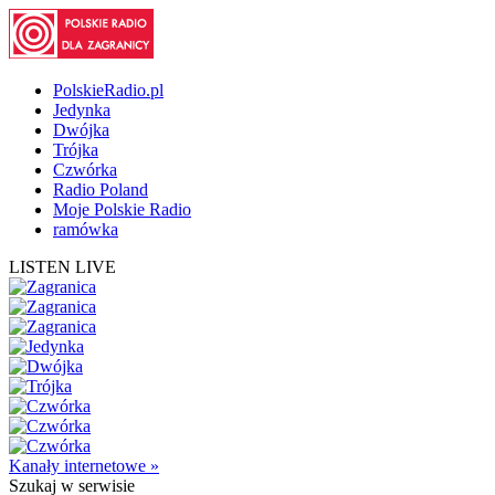
PolskieRadio.pl
Jedynka
Dwójka
Trójka
Czwórka
Radio Poland
Moje Polskie Radio
ramówka
LISTEN LIVE
Kanały internetowe »
Szukaj
w serwisie