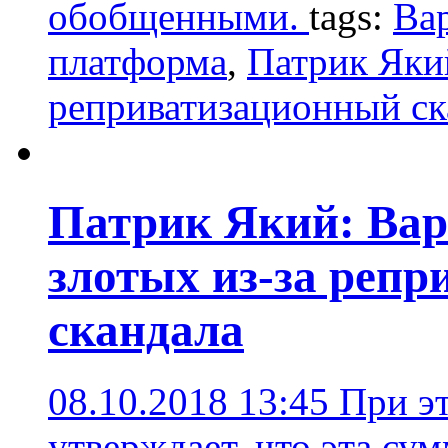
обобщенными.
tags:
Ва
платформа
,
Патрик Яки
реприватизационный ск
Патрик Який: Вар
злотых из-за репр
скандала
08.10.2018 13:45
При э
утверждает, что эта су