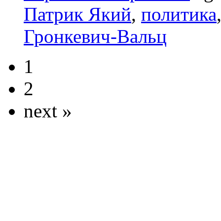
Патрик Який
,
политика
Гронкевич-Вальц
1
2
next »