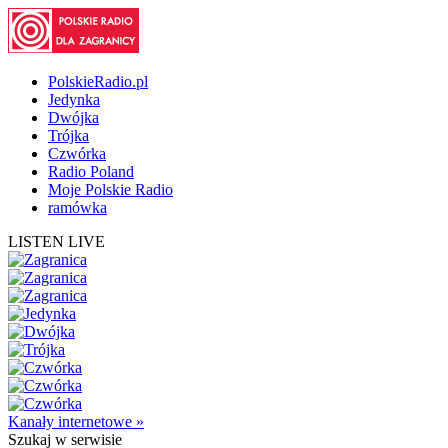
PolskieRadio.pl
Jedynka
Dwójka
Trójka
Czwórka
Radio Poland
Moje Polskie Radio
ramówka
LISTEN LIVE
Kanały internetowe »
Szukaj
w serwisie