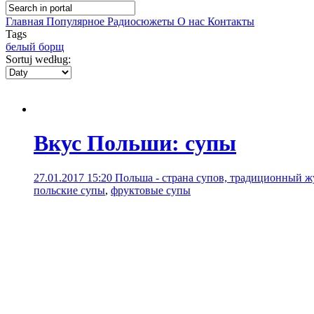
Главная
Популярное
Радиосюжеты
О нас
Контакты
Tags
белый борщ
Sortuj według:
Вкус Польши: супы
27.01.2017 15:20
Польша - страна супов, традиционный ж
польские супы
,
фруктовые супы