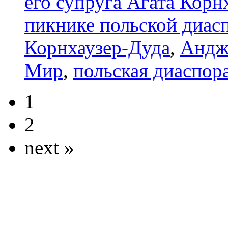
его супруга Агата Корн
пикнике польской диас
Корнхаузер-Дуда
,
Андж
Мир
,
польская диаспо
1
2
next »