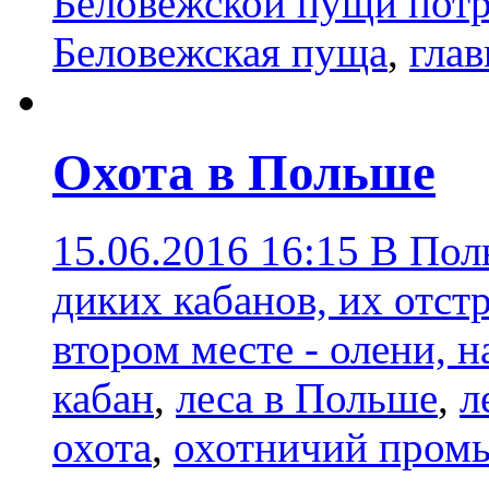
Беловежской пущи потре
Беловежская пуща
,
глав
Охота в Польше
15.06.2016 16:15
В Поль
диких кабанов, их отстр
втором месте - олени, н
кабан
,
леса в Польше
,
л
охота
,
охотничий пром