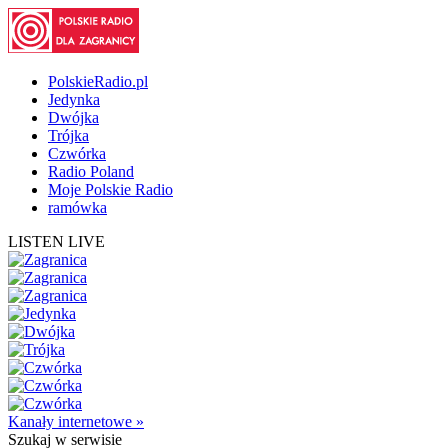
PolskieRadio.pl
Jedynka
Dwójka
Trójka
Czwórka
Radio Poland
Moje Polskie Radio
ramówka
LISTEN LIVE
Kanały internetowe »
Szukaj
w serwisie