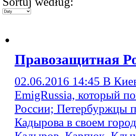
Sortuj według:
Правозащитная Р
02.06.2016 14:45
В Киев
EmigRussia, который п
России; Петербуржцы п
Кадырова в своем горо
Кадыров
,
Карпюк
,
Клы