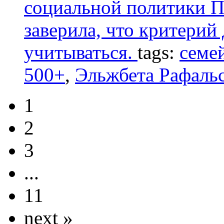
социальной политики П
заверила, что критерий
учитываться.
tags:
семе
500+
,
Эльжбета Рафаль
1
2
3
...
11
next »