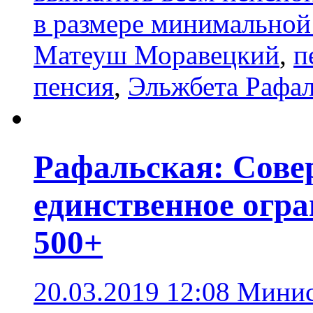
в размере минимальной
Матеуш Моравецкий
,
п
пенсия
,
Эльжбета Рафал
Рафальская: Сове
единственное огр
500+
20.03.2019 12:08
Минист