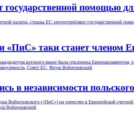
 государственной помощью дл
четной палаты, страны ЕС злоупотребляют государственной пом
и «ПиС» таки станет членом Е
андидатура которого ранее была отклонена Европарламентом, т
аведливость
,
Совет ЕС
,
Януш Войцеховский
сь в независимости польского
уша Войцеховского («ПиС») на членство в Европейской счетной
уш Войцеховский