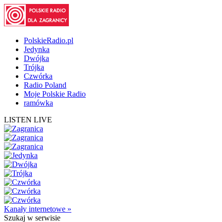
PolskieRadio.pl
Jedynka
Dwójka
Trójka
Czwórka
Radio Poland
Moje Polskie Radio
ramówka
LISTEN LIVE
Kanały internetowe »
Szukaj
w serwisie