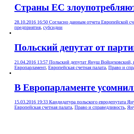
Страны ЕС злоупотребляют
28.10.2016 16:50
Согласно данным отчета Европейской с
предприятия
,
субсидии
Польский депутат от парти
21.04.2016 13:57
Польский депутат Януш Войцеховский, к
Европарламент
,
Европейская счетная палата
,
Право и спр
В Европарламенте усомнили
15.03.2016 19:33
Кандидатура польского евродепутата Ян
Европейская счетная палата
,
Право и справедливость
,
Ян