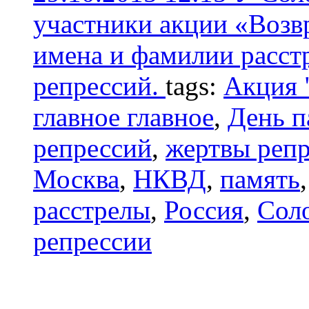
участники акции «Возв
имена и фамилии расст
репрессий.
tags:
Акция 
главное главное
,
День п
репрессий
,
жертвы реп
Москва
,
НКВД
,
память
расстрелы
,
Россия
,
Сол
репрессии