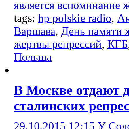
является вспоминание ж
tags:
hp polskie radio
,
Ак
Варшава
,
День памяти 
жертвы репрессий
,
КГБ
Польша
В Москве отдают 
сталинских репре
29.10.2015 12:15
У Сол