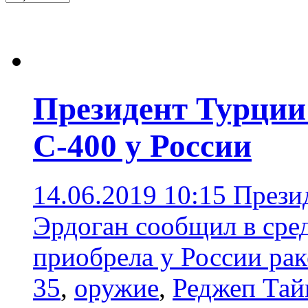
Президент Турции
С-400 у России
14.06.2019 10:15
Прези
Эрдоган сообщил в сред
приобрела у России ра
35
,
оружие
,
Реджеп Тай