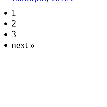
1
2
3
next »