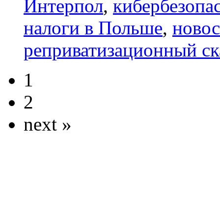
Интерпол
,
кибербезопа
налоги в Польше
,
новос
реприватизационный ск
1
2
next »